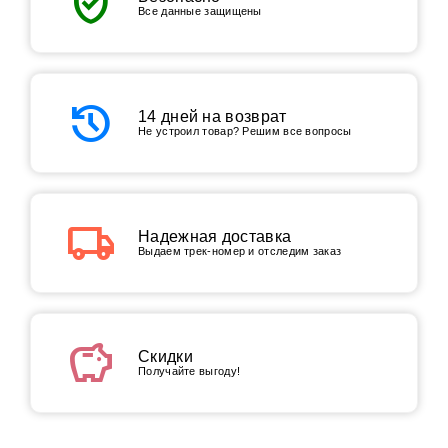
verified_user
Все данные защищены
history
14 дней на возврат
Не устроил товар? Решим все вопросы
local_shipping
Надежная доставка
Выдаем трек-номер и отследим заказ
savings
Скидки
Получайте выгоду!