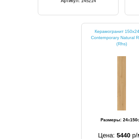
Артикул: 145214
Керамогранит 150x2
Contemporary Natural 
(Rhs)
Размеры:
24
x
150
Цена:
5440
р/