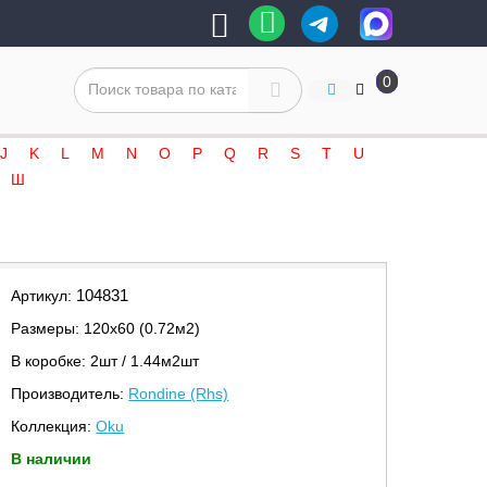
0
J
K
L
M
N
O
P
Q
R
S
T
U
Ш
104831
Артикул:
Размеры: 120х60 (0.72м2)
В коробке: 2шт / 1.44м2шт
Производитель:
Rondine (Rhs)
Коллекция:
Oku
В наличии