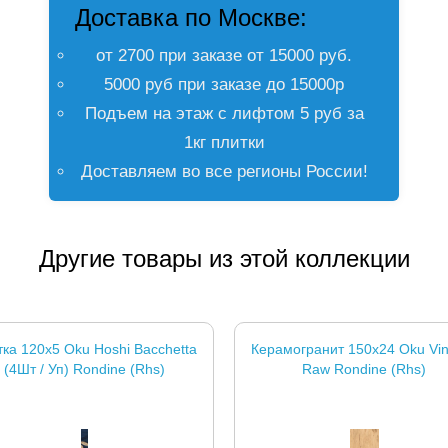
Доставка по Москве:
от 2700 при заказе от 15000 руб.
5000 руб при заказе до 15000р
Подъем на этаж с лифтом 5 руб за
1кг плитки
Доставляем во все регионы России!
Другие товары из этой коллекции
ка 120x5 Oku Hoshi Bacchetta
Керамогранит 150x24 Oku Vin
(4Шт / Уп) Rondine (Rhs)
Raw Rondine (Rhs)