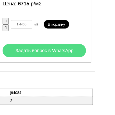
Цена:
6715
р/м2
В корзину
м2
Задать вопрос в WhatsApp
j94084
2