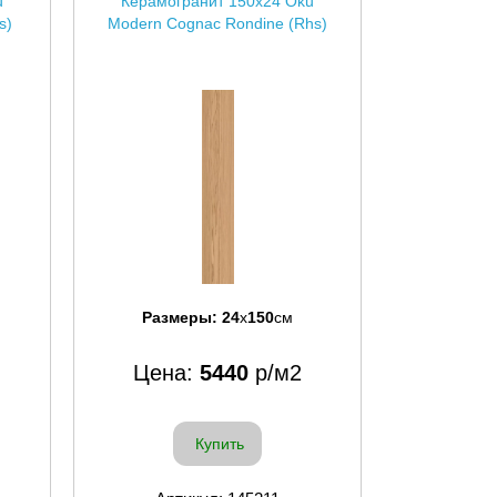
u
Керамогранит 150x24 Oku
s)
Modern Cognac Rondine (Rhs)
Размеры:
24
x
150
см
Цена:
5440
р/м2
Купить