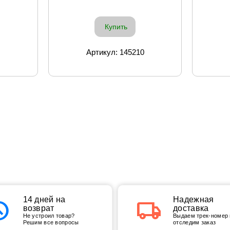
Купить
Артикул: 145210
tory
14 дней на
local_shipping
Надежная
возврат
доставка
Не устроил товар?
Выдаем трек-номер 
Решим все вопросы
отследим заказ