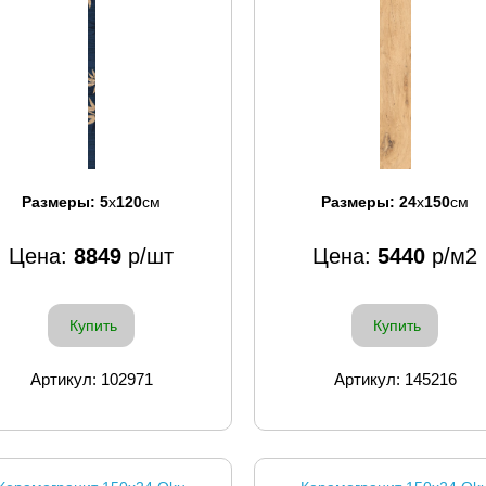
Размеры:
5
x
120
см
Размеры:
24
x
150
см
Цена:
8849
р/шт
Цена:
5440
р/м2
Купить
Купить
Артикул: 102971
Артикул: 145216