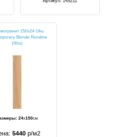
Артикул: 145211
могранит 150x24 Oku
mporary Blonde Rondine
(Rhs)
азмеры:
24
x
150
см
ена:
5440
р/м2