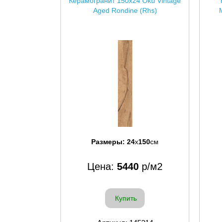
Керамогранит 150x24 Oku Vintage
Aged Rondine (Rhs)
Размеры:
24
x
150
см
Цена:
5440
р/м2
Купить