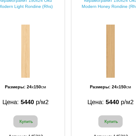
Керамогранит 150x24 Oku
Керамогранит 150x24 Ok
Modern Light Rondine (Rhs)
Modern Honey Rondine (Rh
Размеры:
24
x
150
см
Размеры:
24
x
150
см
Цена:
5440
р/м2
Цена:
5440
р/м2
Купить
Купить