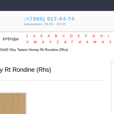
+7985) 917-44-74
ежедневно, 09:00 - 20:00
1
4
6
A
B
C
D
E
F
G
H
I
БРЕНДЫ
V
W
X
Y
Z
А
Г
И
К
М
Н
У
0x60 Oku Tatami Honey Rt Rondine (Rhs)
 Rt Rondine (Rhs)