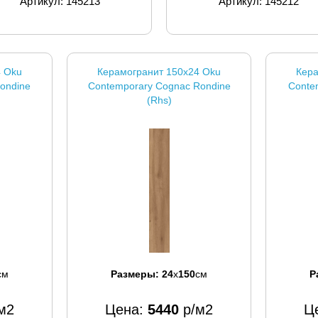
Артикул: 145213
Артикул: 145212
4 Oku
Керамогранит 150x24 Oku
Кера
Rondine
Contemporary Cognac Rondine
Conte
(Rhs)
см
Размеры:
24
x
150
см
Р
м2
Цена:
5440
р/м2
Ц