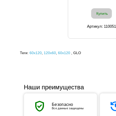
Купить
Артикул: 110051
Теги:
60x120
,
120х60
,
60х120
, GLO
Наши преимущества
verified_user
his
Безопасно
Все данные защищены