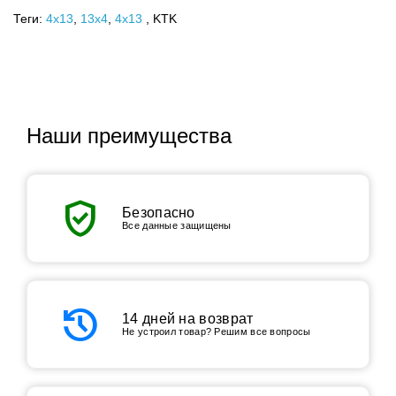
Теги:
4x13
,
13х4
,
4х13
, KTK
Наши преимущества
verified_user
Безопасно
Все данные защищены
history
14 дней на возврат
Не устроил товар? Решим все вопросы