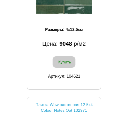
Размеры:
4
x
12.5
см
Цена:
9048
р/м2
Купить
Артикул: 104621
Плитка Wow настенная 12.5x4
Colour Notes Oat 132971