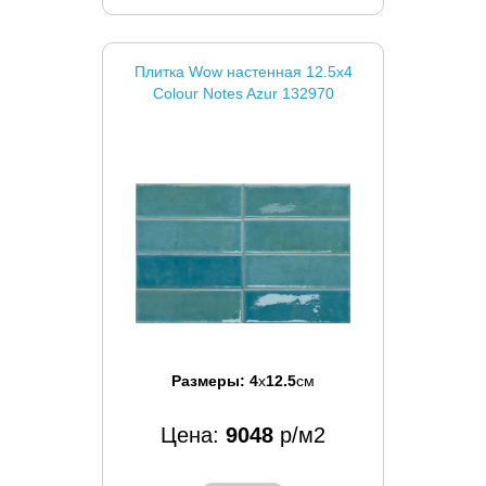
Плитка Wow настенная 12.5x4
Colour Notes Azur 132970
Размеры:
4
x
12.5
см
Цена:
9048
р/м2