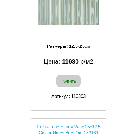
Размеры:
12.5
x
25
см
Цена:
11630
р/м2
Купить
Артикул: 110393
Плитка настенная Wow 25x12.5
Colour Notes Bars Oat 133161