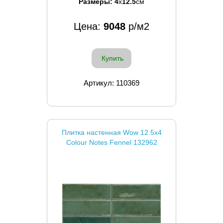
Размеры:
4
x
12.5
см
Цена:
9048
р/м2
Купить
Артикул: 110369
Плитка настенная Wow 12.5x4
Colour Notes Fennel 132962