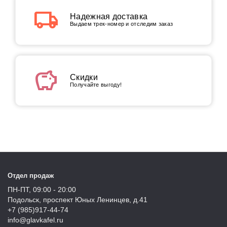
local_shipping
Надежная доставка
Выдаем трек-номер и отследим заказ
savings
Скидки
Получайте выгоду!
Отдел продаж
ПН-ПТ, 09:00 - 20:00
Подольск, проспект Юных Ленинцев, д.41
+7 (985)917-44-74
info@glavkafel.ru