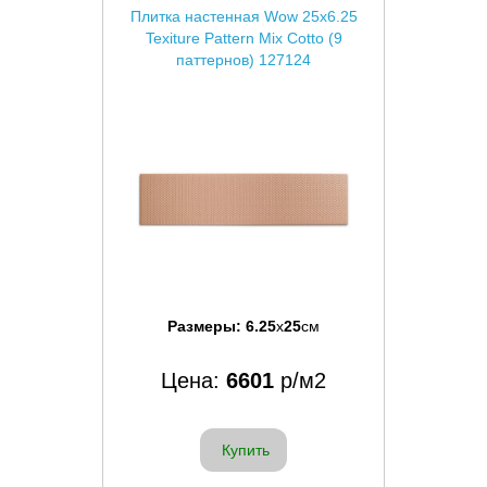
Плитка настенная Wow 25x6.25
Texiture Pattern Mix Cotto (9
паттернов) 127124
Размеры:
6.25
x
25
см
Цена:
6601
р/м2
Купить