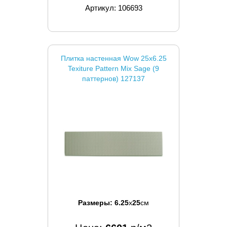
Артикул: 106693
Плитка настенная Wow 25x6.25
Texiture Pattern Mix Sage (9
паттернов) 127137
Размеры:
6.25
x
25
см