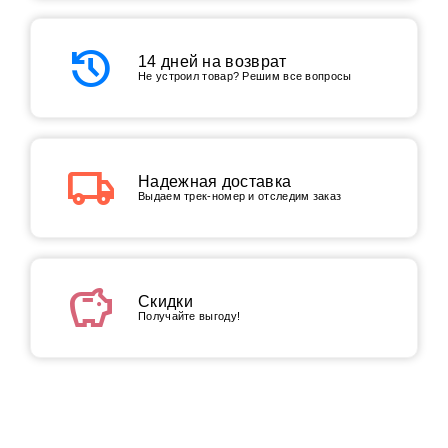
history
14 дней на возврат
Не устроил товар? Решим все вопросы
local_shipping
Надежная доставка
Выдаем трек-номер и отследим заказ
savings
Скидки
Получайте выгоду!