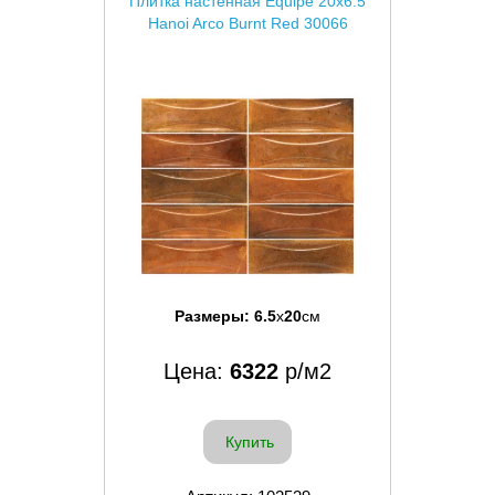
Плитка настенная Equipe 20x6.5
Hanoi Arco Burnt Red 30066
Размеры:
6.5
x
20
см
Цена:
6322
р/м2
Купить