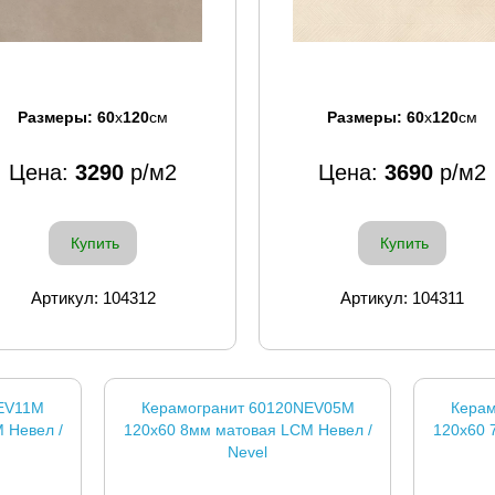
Размеры:
60
x
120
см
Размеры:
60
x
120
см
Цена:
3290
р/м2
Цена:
3690
р/м2
Купить
Купить
Артикул: 104312
Артикул: 104311
EV11M
Керамогранит 60120NEV05M
Керам
 Невел /
120x60 8мм матовая LCM Невел /
120x60 
Nevel