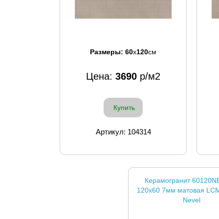
Размеры:
60
x
120
см
Цена:
3690
р/м2
Купить
Артикул: 104314
Керамогранит 60120N
120x60 7мм матовая LCM
Nevel