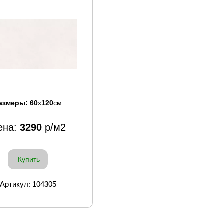
азмеры:
60
x
120
см
ена:
3290
р/м2
Купить
Артикул: 104305