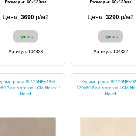
Размеры:
60
x
120
см
Размеры:
60
x
120
см
Цена:
3690
р/м2
Цена:
3290
р/м2
Купить
Купить
Артикул: 104323
Артикул: 104322
ерамогранит 60120NEV18M
Керамогранит 60120NEV0
x60 7мм матовая LCM Невел /
120x60 8мм матовая LCM Нев
Nevel
Nevel