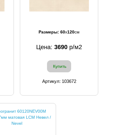
Размеры:
60
x
120
см
Цена:
3690
р/м2
Купить
Артикул: 103672
огранит 60120NEV00M
7мм матовая LCM Невел /
Nevel