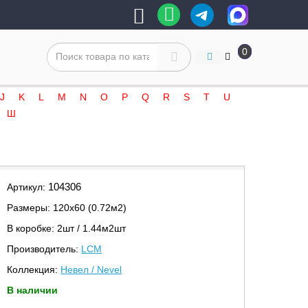
0
J
K
L
M
N
O
P
Q
R
S
T
U
Ш
104306
Артикул:
Размеры: 120х60 (0.72м2)
В коробке: 2шт / 1.44м2шт
Производитель:
LCM
Коллекция:
Невел / Nevel
В наличии