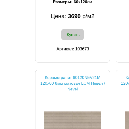
Размеры:
60
x
120
см
Цена:
3690
р/м2
Купить
Артикул: 103673
Керамогранит 60120NEV21M
К
120x60 8мм матовая LCM Невел /
120
Nevel