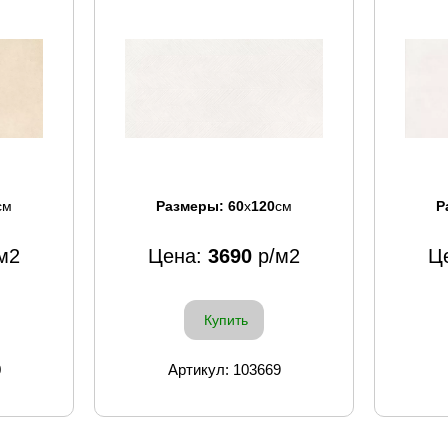
см
Размеры:
60
x
120
см
Р
м2
Цена:
3690
р/м2
Ц
Купить
0
Артикул: 103669