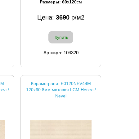
Размеры:
60
x
120
см
Цена:
3690
р/м2
Купить
Артикул: 104320
2M
Керамогранит 60120NEV44M
ел /
120x60 8мм матовая LCM Невел /
Nevel