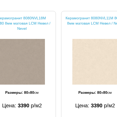
ерамогранит 8080NVL18M
Керамогранит 8080NVL11M 8
80 8мм матовая LCM Невел /
8мм матовая LCM Невел / N
Nevel
Размеры:
80
x
80
см
Размеры:
80
x
80
см
Цена:
3390
р/м2
Цена:
3390
р/м2