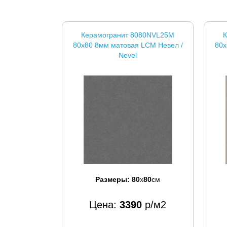
Керамогранит 8080NVL25M
К
80x80 8мм матовая LCM Невел /
80x
Nevel
Размеры:
80
x
80
см
Цена:
3390
р/м2