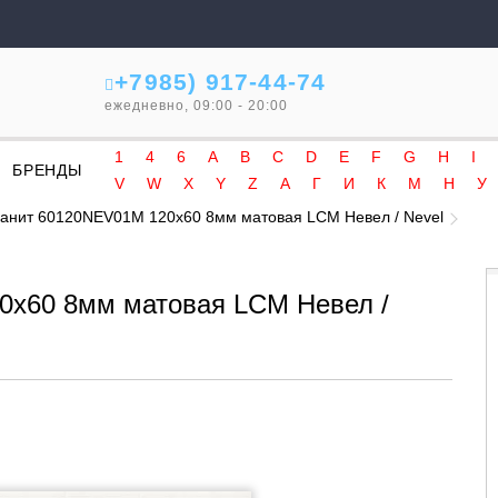
+7985) 917-44-74
ежедневно, 09:00 - 20:00
1
4
6
A
B
C
D
E
F
G
H
I
БРЕНДЫ
V
W
X
Y
Z
А
Г
И
К
М
Н
У
анит 60120NEV01M 120x60 8мм матовая LCM Невел / Nevel
0x60 8мм матовая LCM Невел /