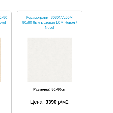
0x80
Керамогранит 8080NVL00M
evel
80x80 8мм матовая LCM Невел /
Nevel
Размеры:
80
x
80
см
Цена:
3390
р/м2