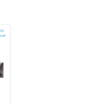
x10
ерый