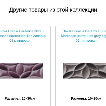
Другие товары из этой коллекции
итка Gracia Ceramica 30x10
Плитка Gracia Ceramica 30
hese настенная lilac лиловый
Marchese настенная grey с
02 глянцевая
02 глянцевая
Размеры:
10
x
30
см
Размеры:
10
x
30
см