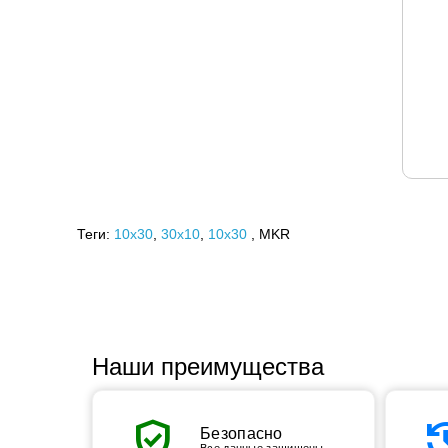
Теги:
10x30
,
30х10
,
10х30
, MKR
Наши преимущества
verified_user
his
Безопасно
Все данные защищены