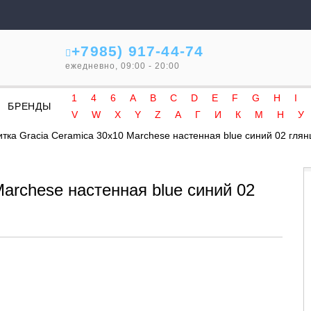
+7985) 917-44-74
ежедневно, 09:00 - 20:00
1
4
6
A
B
C
D
E
F
G
H
I
БРЕНДЫ
V
W
X
Y
Z
А
Г
И
К
М
Н
У
тка Gracia Ceramica 30x10 Marchese настенная blue синий 02 гля
archese настенная blue синий 02