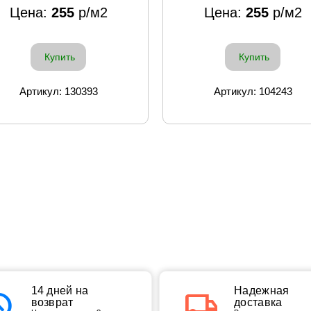
Цена:
255
р/м2
Цена:
255
р/м2
Купить
Купить
Артикул: 130393
Артикул: 104243
tory
14 дней на
local_shipping
Надежная
возврат
доставка