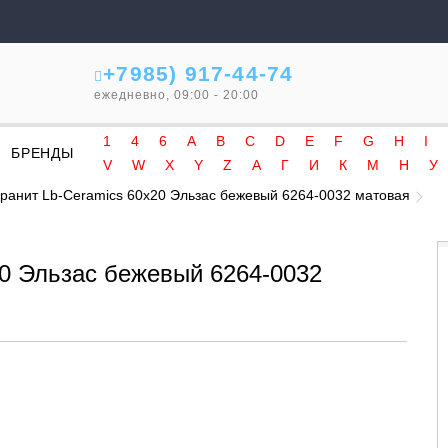
+7985) 917-44-74
ежедневно, 09:00 - 20:00
1
4
6
A
B
C
D
E
F
G
H
I
БРЕНДЫ
V
W
X
Y
Z
А
Г
И
К
М
Н
У
ранит Lb-Ceramics 60x20 Эльзас бежевый 6264-0032 матовая
20 Эльзас бежевый 6264-0032