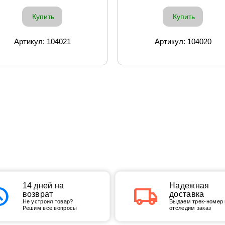
Купить
Купить
Артикул: 104021
Артикул: 104020
tory
14 дней на
local_shipping
Надежная
возврат
доставка
Не устроил товар?
Выдаем трек-номер 
Решим все вопросы
отследим заказ