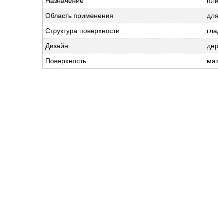
Назначение
пли
Область применения
для
Структура поверхности
гла
Дизайн
де
Поверхность
ма