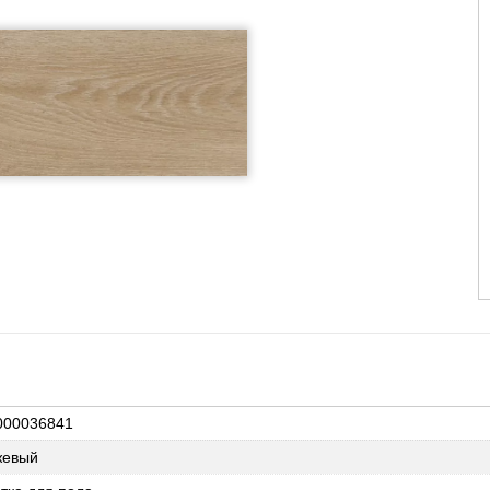
000036841
жевый