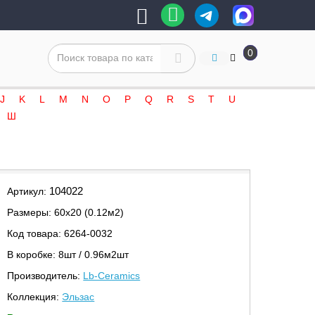
0
J
K
L
M
N
O
P
Q
R
S
T
U
Ш
104022
Артикул:
Размеры: 60х20 (0.12м2)
Код товара: 6264-0032
В коробке: 8шт / 0.96м2шт
Производитель:
Lb-Ceramics
Коллекция:
Эльзас