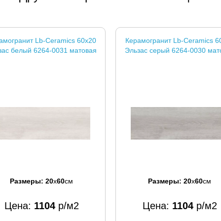
амогранит Lb-Ceramics 60x20
Керамогранит Lb-Ceramics 6
зас белый 6264-0031 матовая
Эльзас серый 6264-0030 мат
Размеры:
20
x
60
см
Размеры:
20
x
60
см
Цена:
1104
р/м2
Цена:
1104
р/м2