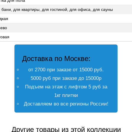
тка для пола
 бани, для квартиры, для гостиной, для офиса, для сауны
дкая
рево
товая
Доставка по Москве:
от 2700 при заказе от 15000 руб.
5000 руб при заказе до 15000р
Подъем на этаж с лифтом 5 руб за
1кг плитки
Доставляем во все регионы России!
Другие товары из этой коллекции