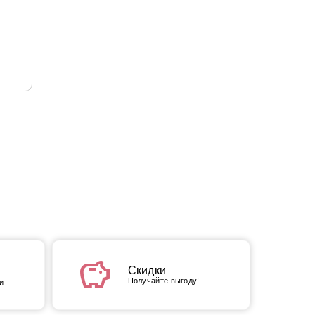
savings
Скидки
Получайте выгоду!
и