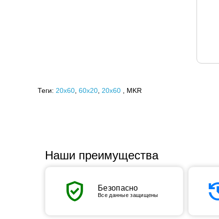
Теги:
20x60
,
60х20
,
20х60
, MKR
Наши преимущества
verified_user
his
Безопасно
Все данные защищены