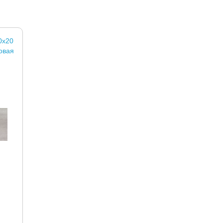
0x20
овая