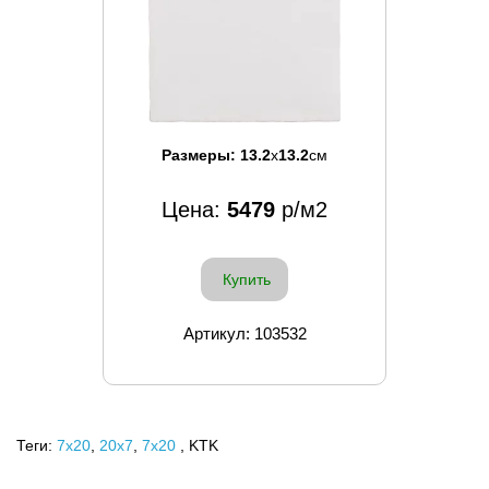
Размеры:
13.2
x
13.2
см
Цена:
5479
р/м2
Купить
Артикул: 103532
Теги:
7x20
,
20х7
,
7х20
, KTK