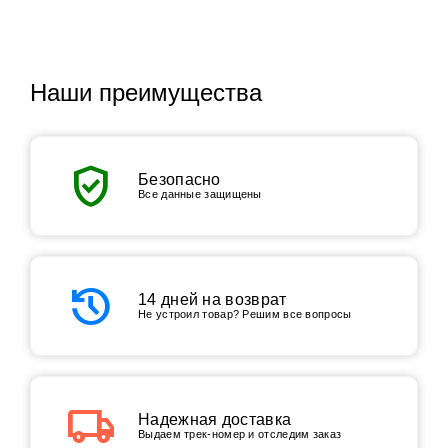
Наши преимущества
verified_user
Безопасно
Все данные защищены
history
14 дней на возврат
Не устроил товар? Решим все вопросы
local_shipping
Надежная доставка
Выдаем трек-номер и отследим заказ