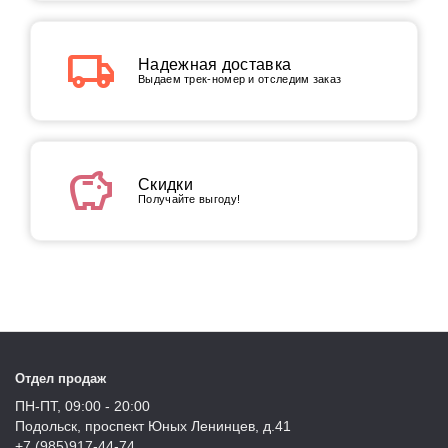
local_shipping
Надежная доставка
Выдаем трек-номер и отследим заказ
savings
Скидки
Получайте выгоду!
Отдел продаж
ПН-ПТ, 09:00 - 20:00
Подольск, проспект Юных Ленинцев, д.41
+7 (985)917-44-74