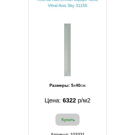
Vitral Axis Sky 31155
Размеры:
5
x
40
см
Цена:
6322
р/м2
Купить
Артикул: 103331