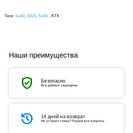
Теги:
5x40
,
40х5
,
5х40
, KTK
Наши преимущества
verified_user
Безопасно
Все данные защищены
history
14 дней на возврат
Не устроил товар? Решим все вопросы