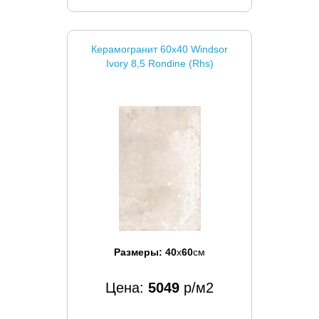
Керамогранит 60x40 Windsor
Ivory 8,5 Rondine (Rhs)
Размеры:
40
x
60
см
Цена:
5049
р/м2