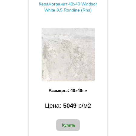
Керамогранит 40x40 Windsor
White 8,5 Rondine (Rhs)
Размеры:
40
x
40
см
Цена:
5049
р/м2
Купить