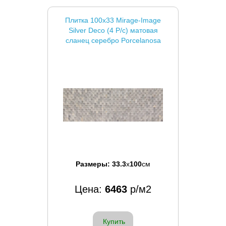
Плитка 100x33 Mirage-Image
Silver Deco (4 P/c) матовая
сланец серебро Porcelanosa
Размеры:
33.3
x
100
см
Цена:
6463
р/м2
Купить