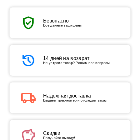
verified_user
Безопасно
Все данные защищены
history
14 дней на возврат
Не устроил товар? Решим все вопросы
local_shipping
Надежная доставка
Выдаем трек-номер и отследим заказ
savings
Скидки
Получайте выгоду!