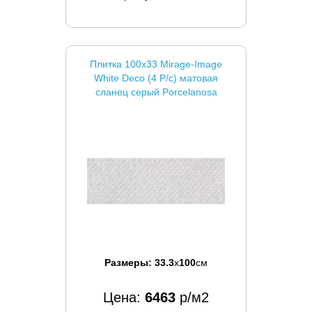
Плитка 100x33 Mirage-Image
White Deco (4 P/c) матовая
сланец серый Porcelanosa
Размеры:
33.3
x
100
см
Цена:
6463
р/м2