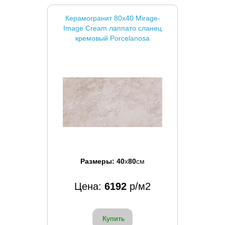
Керамогранит 80x40 Mirage-
Image Cream лаппато сланец
кремовый Porcelanosa
Размеры:
40
x
80
см
Цена:
6192
р/м2
Купить