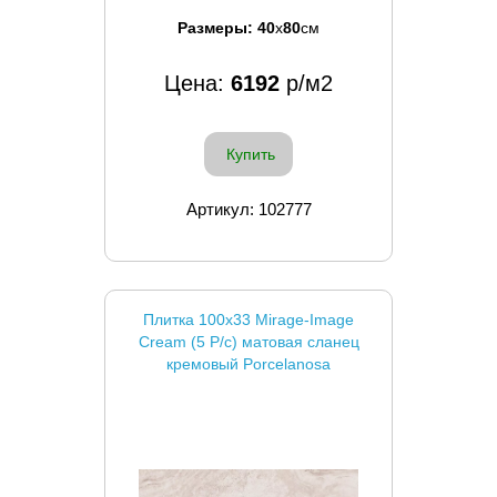
Размеры:
40
x
80
см
Цена:
6192
р/м2
Купить
Артикул: 102777
Плитка 100x33 Mirage-Image
Cream (5 P/c) матовая сланец
кремовый Porcelanosa