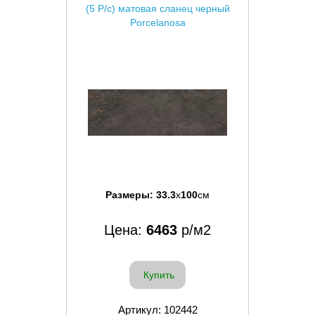
(5 P/c) матовая сланец черный
Porcelanosa
Размеры:
33.3
x
100
см
Цена:
6463
р/м2
Купить
Артикул: 102442