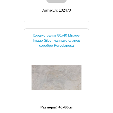
Артикул: 102479
Керамогранит 80x40 Mirage-
Image Silver лаппато сланец
серебро Porcelanosa
Размеры:
40
x
80
см