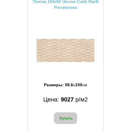
Плитка 150x60 Verona Cubik Marfil
Porcelanosa
Размеры:
59.6
x
150
см
Цена:
9027
р/м2
Купить