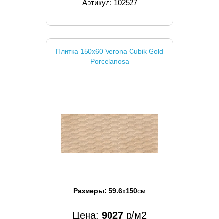
Артикул: 102527
Плитка 150x60 Verona Cubik Gold
Porcelanosa
Размеры:
59.6
x
150
см
Цена:
9027
р/м2