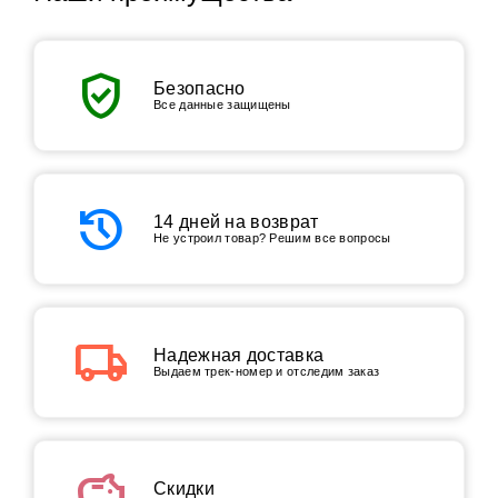
verified_user
Безопасно
Все данные защищены
history
14 дней на возврат
Не устроил товар? Решим все вопросы
local_shipping
Надежная доставка
Выдаем трек-номер и отследим заказ
savings
Скидки