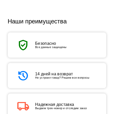
Наши преимущества
verified_user
Безопасно
Все данные защищены
history
14 дней на возврат
Не устроил товар? Решим все вопросы
local_shipping
Надежная доставка
Выдаем трек-номер и отследим заказ