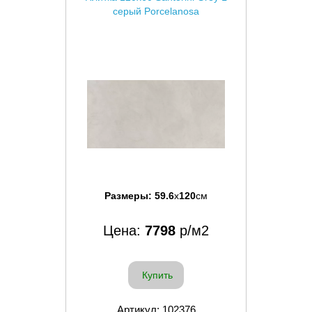
серый Porcelanosa
Размеры:
59.6
x
120
см
Цена:
7798
р/м2
Купить
Артикул: 102376