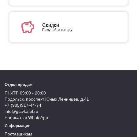
savings
Скидки
Получайте выгоду!
Отдел продаж
ПН-ПТ, 09:00 - 20:00
Подольск, проспект Юных Ленинцев, д.41
+7 (985)917-44-74
info@glavkafel.ru
Написать в WhatsApp
Информация
Поставщикам