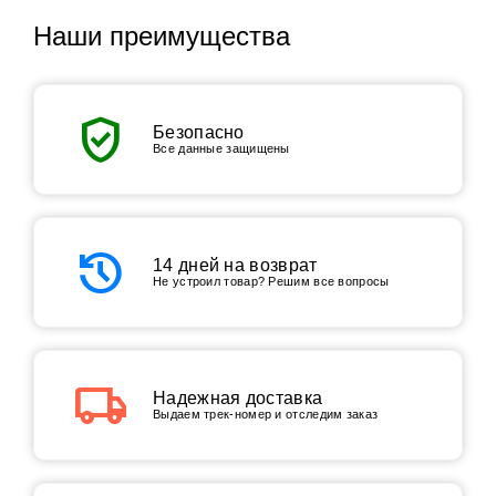
Наши преимущества
verified_user
Безопасно
Все данные защищены
history
14 дней на возврат
Не устроил товар? Решим все вопросы
local_shipping
Надежная доставка
Выдаем трек-номер и отследим заказ