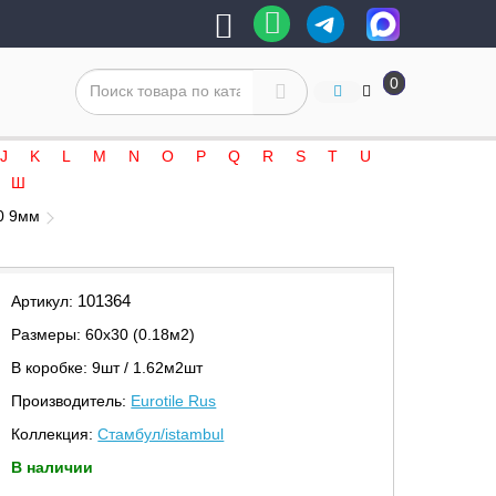
0
J
K
L
M
N
O
P
Q
R
S
T
U
Ш
30 9мм
101364
Артикул:
Размеры: 60х30 (0.18м2)
В коробке: 9шт / 1.62м2шт
Производитель:
Eurotile Rus
Коллекция:
Стамбул/istambul
В наличии