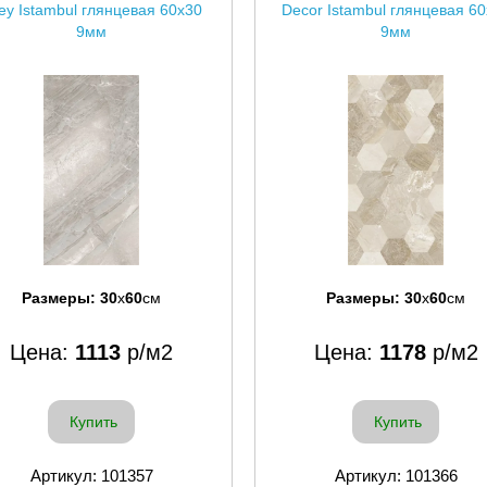
ey Istambul глянцевая 60x30
Decor Istambul глянцевая 6
9мм
9мм
Размеры:
30
x
60
см
Размеры:
30
x
60
см
Цена:
1113
р/м2
Цена:
1178
р/м2
Купить
Купить
Артикул: 101357
Артикул: 101366