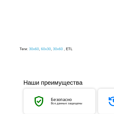
Теги:
30x60
,
60х30
,
30х60
, ETL
Наши преимущества
verified_user
his
Безопасно
Все данные защищены