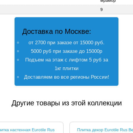
мрамор
9
Доставка по Москве:
от 2700 при заказе от 15000 руб.
5000 руб при заказе до 15000р
Подъем на этаж с лифтом 5 руб за
1кг плитки
Доставляем во все регионы России!
Другие товары из этой коллекции
итка настенная Eurotile Rus
Плитка декор Eurotile Rus B