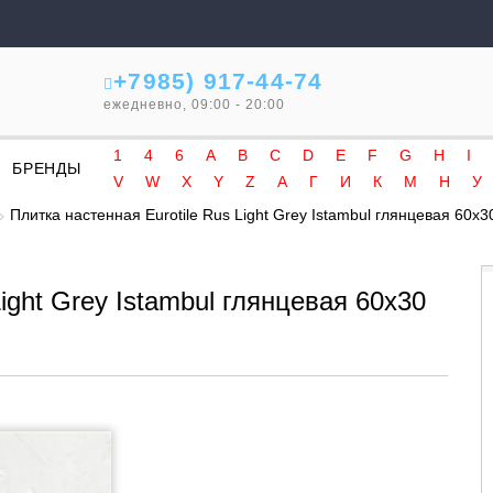
+7985) 917-44-74
ежедневно, 09:00 - 20:00
1
4
6
A
B
C
D
E
F
G
H
I
БРЕНДЫ
V
W
X
Y
Z
А
Г
И
К
М
Н
У
Плитка настенная Eurotile Rus Light Grey Istambul глянцевая 60x
ight Grey Istambul глянцевая 60x30