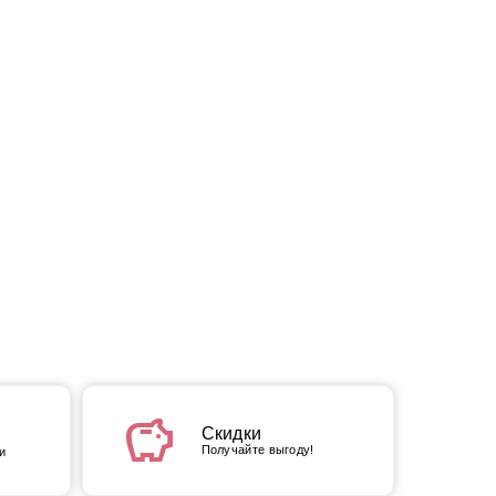
savings
Скидки
Получайте выгоду!
и