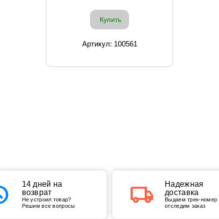
Купить
Артикул: 100561
tory
14 дней на
local_shipping
Надежная
возврат
доставка
Не устроил товар?
Выдаем трек-номер 
Решим все вопросы
отследим заказ