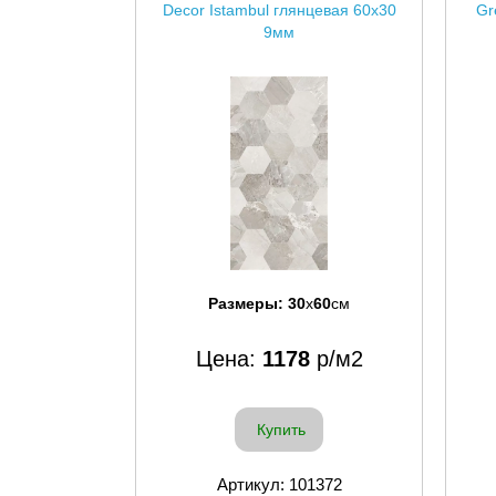
Decor Istambul глянцевая 60x30
Gr
9мм
Размеры:
30
x
60
см
Цена:
1178
р/м2
Купить
Артикул: 101372