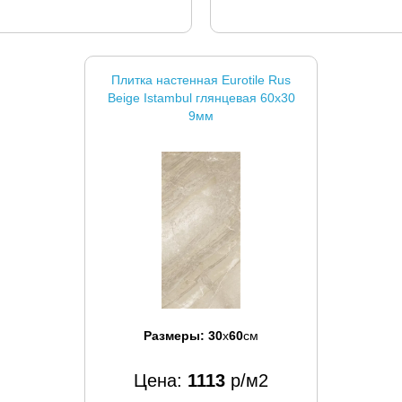
Плитка настенная Eurotile Rus
Beige Istambul глянцевая 60x30
9мм
Размеры:
30
x
60
см
Цена:
1113
р/м2