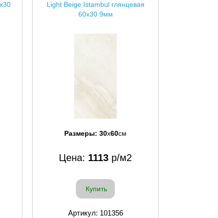
0x30
Light Beige Istambul глянцевая
60x30 9мм
Размеры:
30
x
60
см
Цена:
1113
р/м2
Купить
Артикул: 101356