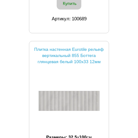
Купить
Артикул: 100689
Плитка настенная Eurotile рельеф
вертикальный 855 Боттега
глянцевая белый 100x33 12мм
Размеры:
32.5
x
100
см