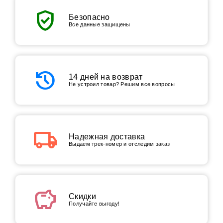
verified_user
Безопасно
Все данные защищены
history
14 дней на возврат
Не устроил товар? Решим все вопросы
local_shipping
Надежная доставка
Выдаем трек-номер и отследим заказ
savings
Скидки
Получайте выгоду!