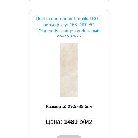
Плитка настенная Eurotile LIGHT
рельеф круг 163-DID1BG
Diamonds глянцевая бежевый
90x30 12мм
Размеры:
29.5
x
89.5
см
Цена:
1480
р/м2