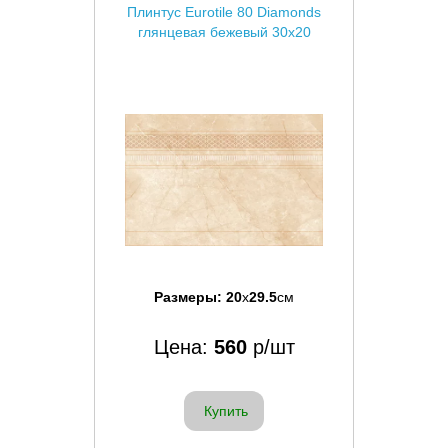
Плинтус Eurotile 80 Diamonds
глянцевая бежевый 30x20
Размеры:
20
x
29.5
см
Цена:
560
р/шт
Купить