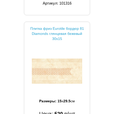
Артикул: 101316
Плитка фриз Eurotile бордюр 81
Diamonds глянцевая бежевый
30x15
Размеры:
15
x
29.5
см
Цена:
520
р/шт