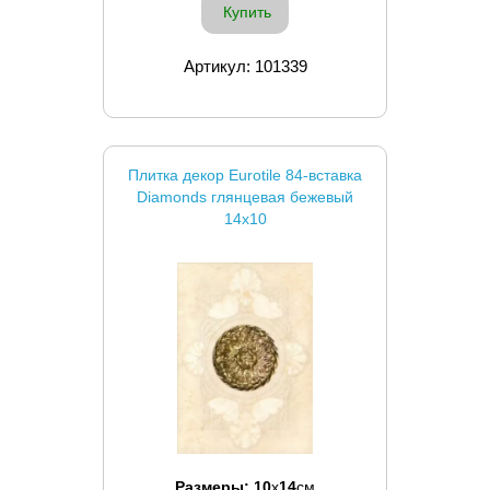
Купить
Артикул: 101339
Плитка декор Eurotile 84-вставка
Diamonds глянцевая бежевый
14x10
Размеры:
10
x
14
см