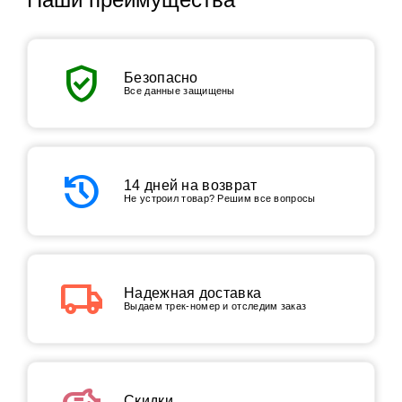
verified_user
Безопасно
Все данные защищены
history
14 дней на возврат
Не устроил товар? Решим все вопросы
local_shipping
Надежная доставка
Выдаем трек-номер и отследим заказ
Скидки