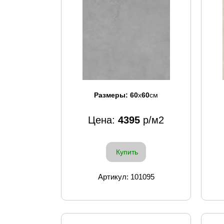
Размеры:
60
x
60
см
Цена:
4395
р/м2
Купить
Артикул: 101095