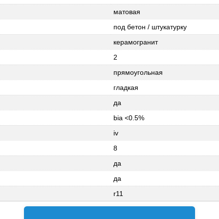
матовая
под бетон / штукатурку
керамогранит
2
прямоугольная
гладкая
да
bia <0.5%
iv
8
да
да
r11