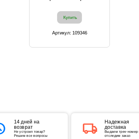
Купить
Артикул: 109346
tory
14 дней на
local_shipping
Надежная
возврат
доставка
Не устроил товар?
Выдаем трек-номер 
Решим все вопросы
отследим заказ