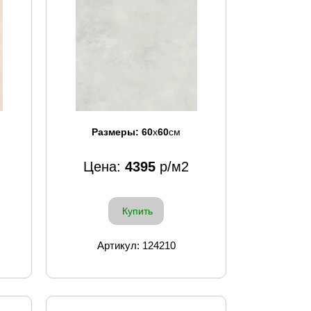
Размеры:
60
x
60
см
Цена:
4395
р/м2
Купить
Артикул: 124210