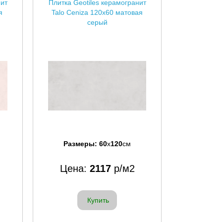
нит
Плитка Geotiles керамогранит
я
Talo Ceniza 120x60 матовая
серый
Размеры:
60
x
120
см
Цена:
2117
р/м2
Купить