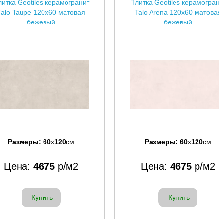
итка Geotiles керамогранит
Плитка Geotiles керамогра
Talo Taupe 120x60 матовая
Talo Arena 120x60 матова
бежевый
бежевый
Размеры:
60
x
120
см
Размеры:
60
x
120
см
Цена:
4675
р/м2
Цена:
4675
р/м2
Купить
Купить