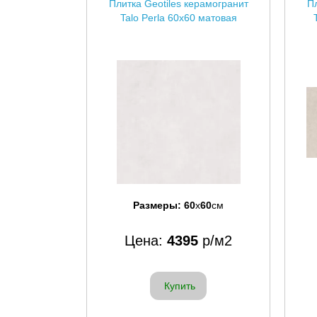
Плитка Geotiles керамогранит
Пл
Talo Perla 60x60 матовая
Размеры:
60
x
60
см
Цена:
4395
р/м2
Купить