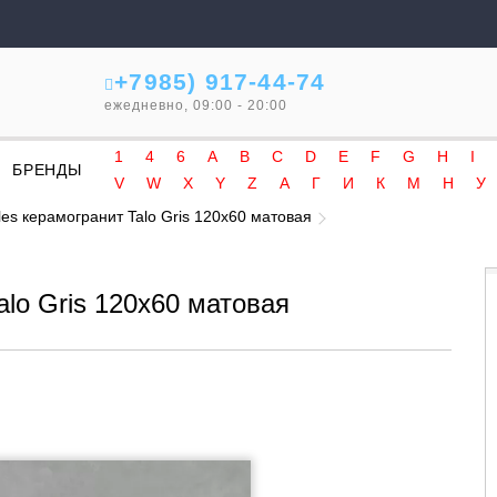
+7985) 917-44-74
ежедневно, 09:00 - 20:00
1
4
6
A
B
C
D
E
F
G
H
I
БРЕНДЫ
V
W
X
Y
Z
А
Г
И
К
М
Н
У
les керамогранит Talo Gris 120x60 матовая
alo Gris 120x60 матовая