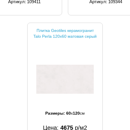
Артикул: 109411
Артикул: 109344
Плитка Geotiles керамогранит
Talo Perla 120x60 матовая серый
Размеры:
60
x
120
см
Цена:
4675
р/м2