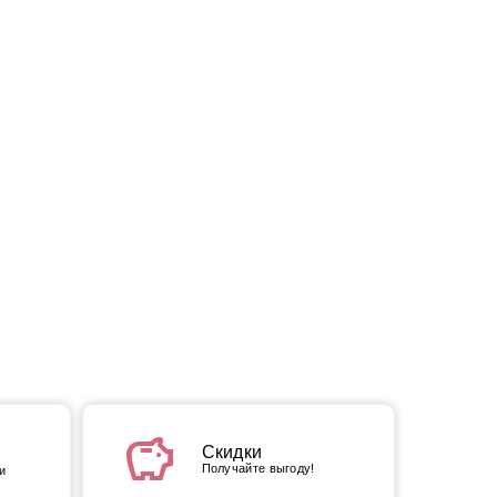
savings
Скидки
Получайте выгоду!
и