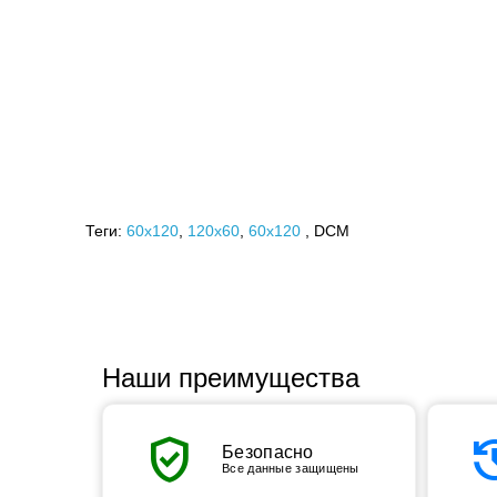
Теги:
60x120
,
120х60
,
60х120
, DCM
Наши преимущества
verified_user
his
Безопасно
Все данные защищены