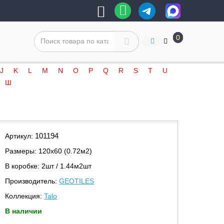
0
J
K
L
M
N
O
P
Q
R
S
T
U
Ш
101194
Артикул:
Размеры: 120х60 (0.72м2)
В коробке: 2шт / 1.44м2шт
Производитель:
GEOTILES
Коллекция:
Talo
В наличии