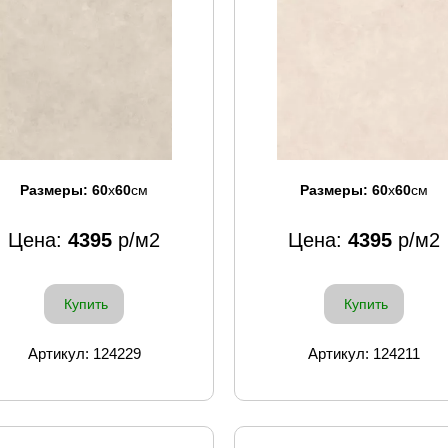
Размеры:
60
x
60
см
Размеры:
60
x
60
см
Цена:
4395
р/м2
Цена:
4395
р/м2
Купить
Купить
Артикул: 124229
Артикул: 124211