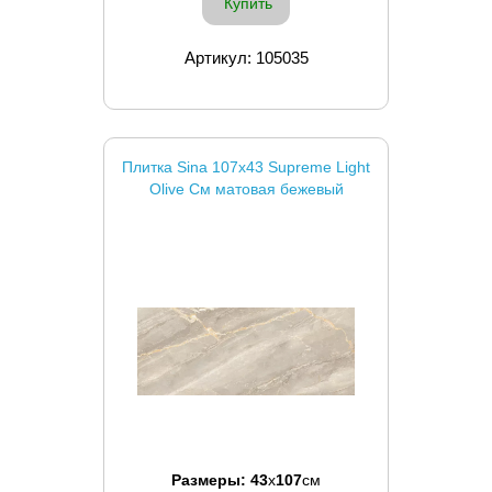
Купить
Артикул: 105035
Плитка Sina 107x43 Supreme Light
Olive См матовая бежевый
Размеры:
43
x
107
см