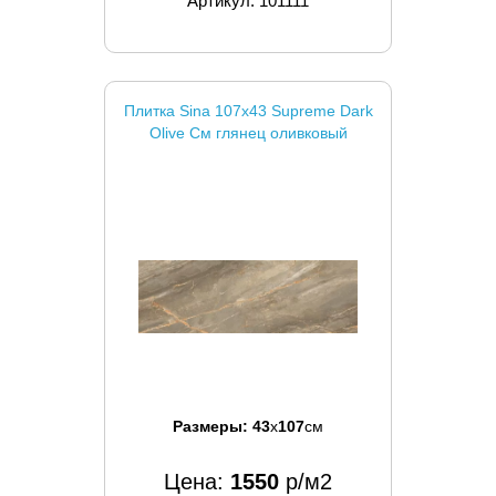
Артикул: 101111
Плитка Sina 107x43 Supreme Dark
Olive См глянец оливковый
Размеры:
43
x
107
см
Цена:
1550
р/м2