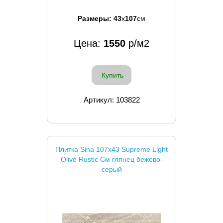
Размеры:
43
x
107
см
Цена:
1550
р/м2
Купить
Артикул: 103822
Плитка Sina 107x43 Supreme Light
Olive Rustic См глянец бежево-
серый