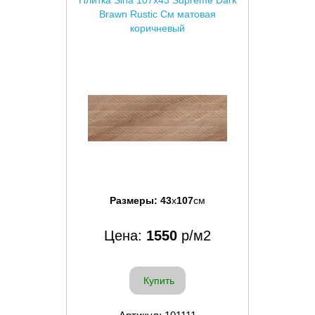
Плитка Sina 107x43 Supreme Dark
Brawn Rustic См матовая
коричневый
Размеры:
43
x
107
см
Цена:
1550
р/м2
Купить