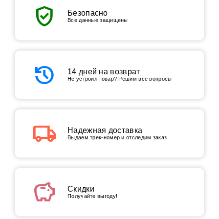
verified_user
Безопасно
Все данные защищены
history
14 дней на возврат
Не устроил товар? Решим все вопросы
local_shipping
Надежная доставка
Выдаем трек-номер и отследим заказ
savings
Скидки
Получайте выгоду!