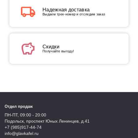
local_shipping
Надежная доставка
Выдаем трек-номер и отследим заказ
savings
Скидки
Получайте выгоду!
Отдел продаж
ПН-ПТ, 09:00 - 20:00
Подольск, проспект Юных Ленинцев, д.41
+7 (985)917-44-74
info@glavkafel.ru