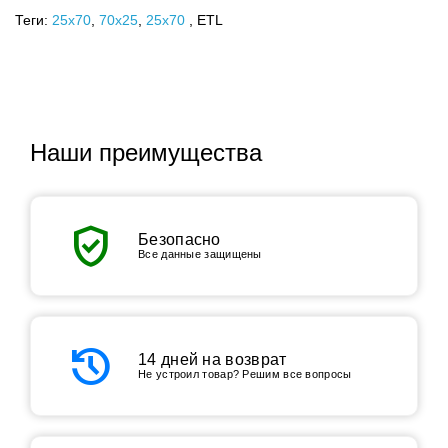
Теги:
25x70
,
70х25
,
25х70
, ETL
Наши преимущества
verified_user
Безопасно
Все данные защищены
history
14 дней на возврат
Не устроил товар? Решим все вопросы