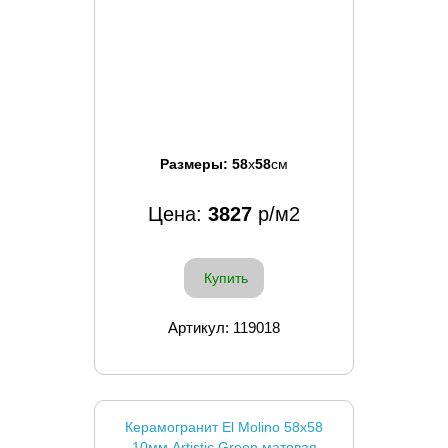
Размеры:
58
x
58
см
Цена:
3827
р/м2
Купить
Артикул: 119018
Керамогранит El Molino 58x58
10мм Artistic Green матовая