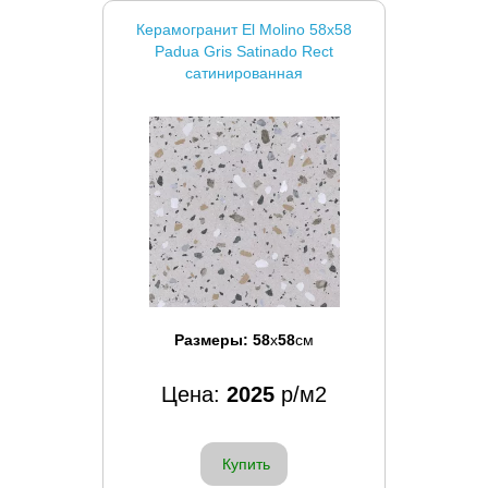
Керамогранит El Molino 58x58
Padua Gris Satinado Rect
сатинированная
Размеры:
58
x
58
см
Цена:
2025
р/м2
Купить