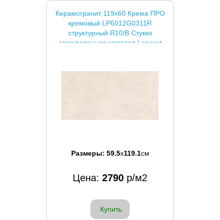
Керамогранит 119x60 Крема ПРО
кремовый LP6012G0311R
структурный R10/B Стукко
глазурованная матовая Laparet
Размеры:
59.5
x
119.1
см
Цена:
2790
р/м2
Купить