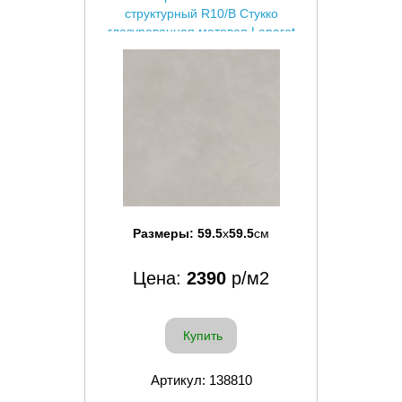
структурный R10/B Стукко
глазурованная матовая Laparet
Размеры:
59.5
x
59.5
см
Цена:
2390
р/м2
Купить
Артикул: 138810