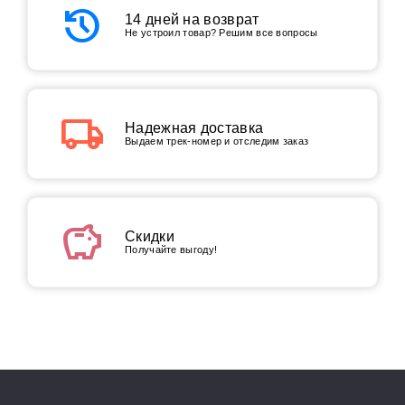
history
14 дней на возврат
Не устроил товар? Решим все вопросы
local_shipping
Надежная доставка
Выдаем трек-номер и отследим заказ
savings
Скидки
Получайте выгоду!