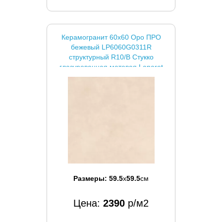
Керамогранит 60x60 Оро ПРО
бежевый LP6060G0311R
структурный R10/B Стукко
глазурованная матовая Laparet
Размеры:
59.5
x
59.5
см
Цена:
2390
р/м2