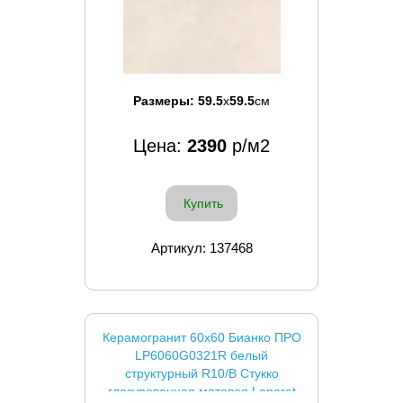
Размеры:
59.5
x
59.5
см
Цена:
2390
р/м2
Купить
Артикул: 137468
Керамогранит 60x60 Бианко ПРО
LP6060G0321R белый
структурный R10/B Стукко
глазурованная матовая Laparet