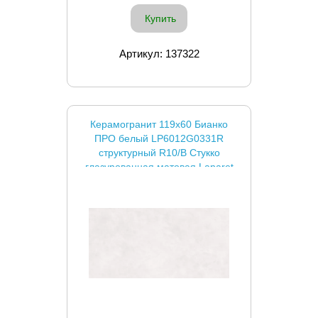
Купить
Артикул: 137322
Керамогранит 119x60 Бианко
ПРО белый LP6012G0331R
структурный R10/B Стукко
глазурованная матовая Laparet