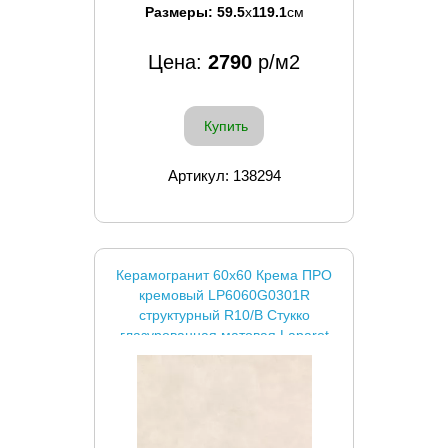
Размеры:
59.5
x
119.1
см
Цена:
2790
р/м2
Купить
Артикул: 138294
Керамогранит 60x60 Крема ПРО
кремовый LP6060G0301R
структурный R10/B Стукко
глазурованная матовая Laparet