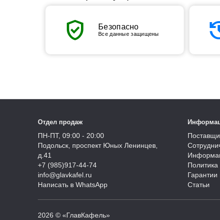
verified_user
his
Безопасно
Все данные защищены
Отдел продаж
Информа
ПН-ПТ, 09:00 - 20:00
Поставщи
Подольск, проспект Юных Ленинцев,
Сотрудни
д.41
Информац
+7 (985)917-44-74
Политика
info@glavkafel.ru
Гарантии 
Написать в WhatsApp
Статьи
2026 © «ГлавКафель»