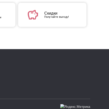
savings
Скидки
Получайте выгоду!
и