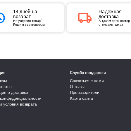
tory
14 дней на
local_shipping
Надежная
возврат
доставка
Не устроил товар?
Выдаем трек-номер 
Решим все вопросы
отследим заказ
ция
Служба поддержки
кам
Связаться с нами
чество
Отзывы
ия о доставке
Производители
 конфиденциальности
Карта сайта
и условия возврата