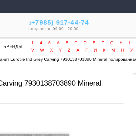
+7985) 917-44-74
ежедневно, 09:00 - 20:00
1
4
6
A
B
C
D
E
F
G
H
I
БРЕНДЫ
V
W
X
Y
Z
А
Г
И
К
М
Н
У
анит Eurotile Ind Grey Carving 7930138703890 Mineral полированна
Carving 7930138703890 Mineral