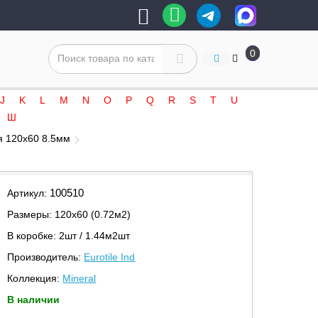
0
J
K
L
M
N
O
P
Q
R
S
T
U
Ш
я 120x60 8.5мм
100510
Артикул:
Размеры: 120х60 (0.72м2)
В коробке: 2шт / 1.44м2шт
Производитель:
Eurotile Ind
Коллекция:
Mineral
В наличии