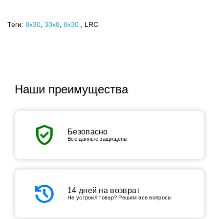
Теги:
8x30
,
30х8
,
8х30
, LRC
Наши преимущества
verified_user
Безопасно
Все данные защищены
history
14 дней на возврат
Не устроил товар? Решим все вопросы