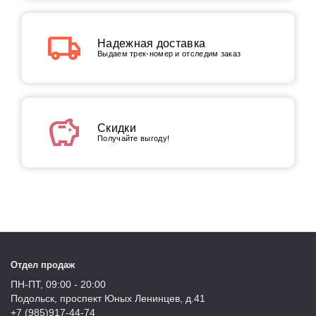
local_shipping
Надежная доставка
Выдаем трек-номер и отследим заказ
savings
Скидки
Получайте выгоду!
Отдел продаж
ПН-ПТ, 09:00 - 20:00
Подольск, проспект Юных Ленинцев, д.41
+7 (985)917-44-74