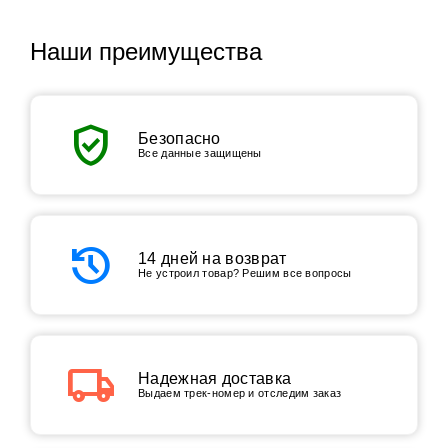
Наши преимущества
verified_user
Безопасно
Все данные защищены
history
14 дней на возврат
Не устроил товар? Решим все вопросы
local_shipping
Надежная доставка
Выдаем трек-номер и отследим заказ