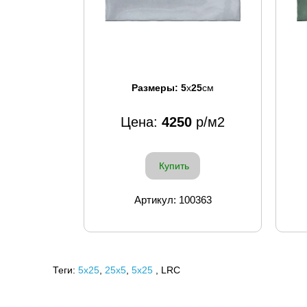
Размеры:
5
x
25
см
Цена:
4250
р/м2
Купить
Артикул: 100363
Теги:
5x25
,
25х5
,
5х25
, LRC