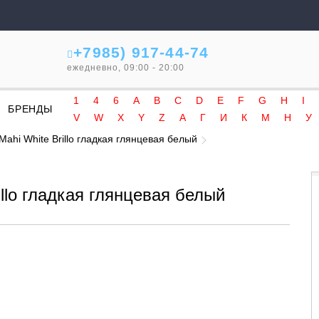
+7985) 917-44-74
ежедневно, 09:00 - 20:00
1
4
6
A
B
C
D
E
F
G
H
I
БРЕНДЫ
V
W
X
Y
Z
А
Г
И
К
М
Н
У
 Mahi White Brillo гладкая глянцевая белый
illo гладкая глянцевая белый