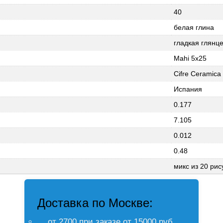
40
белая глина
гладкая глянц
Mahi 5x25
Cifre Ceramica
Испания
0.177
7.105
0.012
0.48
микс из 20 рис
Доставка по Москве:
от 2700 при заказе от 15000 руб.