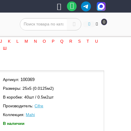
0
J
K
L
M
N
O
P
Q
R
S
T
U
Ш
100369
Артикул:
Размеры: 25х5 (0.0125м2)
В коробке: 40шт / 0.5м2шт
Производитель:
Cifre
Коллекция:
Mahi
В наличии