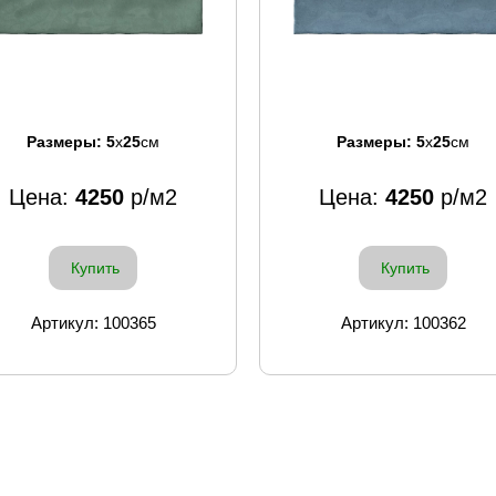
Размеры:
5
x
25
см
Размеры:
5
x
25
см
Цена:
4250
р/м2
Цена:
4250
р/м2
Купить
Купить
Артикул: 100365
Артикул: 100362