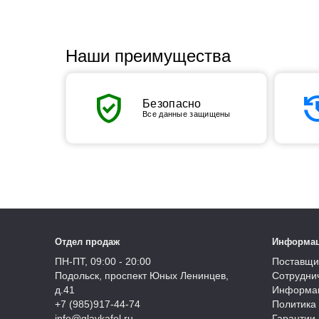
Наши преимущества
verified_user
his
Безопасно
Все данные защищены
Отдел продаж
Информа
ПН-ПТ, 09:00 - 20:00
Поставщи
Подольск, проспект Юных Ленинцев,
Сотрудни
д.41
Информац
+7 (985)917-44-74
Политика
info@glavkafel.ru
Гарантии 