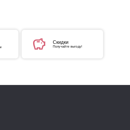
savings
Скидки
Получайте выгоду!
и