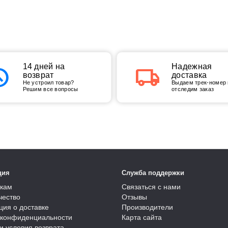
tory
14 дней на
local_shipping
Надежная
возврат
доставка
Не устроил товар?
Выдаем трек-номер 
Решим все вопросы
отследим заказ
ция
Служба поддержки
кам
Связаться с нами
чество
Отзывы
ия о доставке
Производители
 конфиденциальности
Карта сайта
и условия возврата