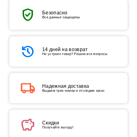
verified_user
Безопасно
Все данные защищены
history
14 дней на возврат
Не устроил товар? Решим все вопросы
local_shipping
Надежная доставка
Выдаем трек-номер и отследим заказ
savings
Скидки
Получайте выгоду!