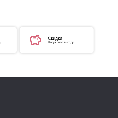
savings
Скидки
Получайте выгоду!
и