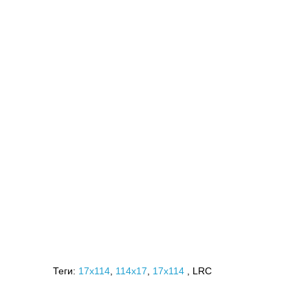
Теги:
17x114
,
114х17
,
17х114
, LRC