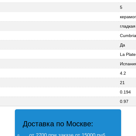
5
керамо
гладкая
Cumbria
Да
La Plate
Испани
4.2
21
0.194
0.97
Доставка по Москве:
от 2700 при заказе от 15000 руб.