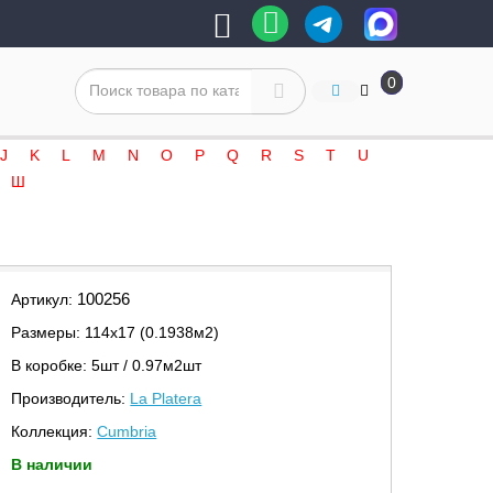
0
J
K
L
M
N
O
P
Q
R
S
T
U
Ш
100256
Артикул:
Размеры: 114х17 (0.1938м2)
В коробке: 5шт / 0.97м2шт
Производитель:
La Platera
Коллекция:
Cumbria
В наличии