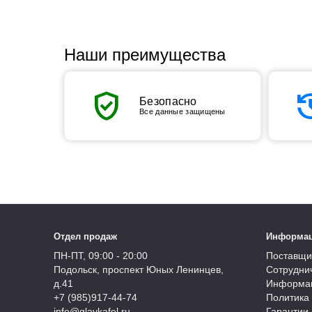
Наши преимущества
verified_user
his
Безопасно
Все данные защищены
Отдел продаж
Информа
ПН-ПТ, 09:00 - 20:00
Поставщи
Подольск, проспект Юных Ленинцев,
Сотрудни
д.41
Информац
+7 (985)917-44-74
Политика
info@glavkafel.ru
Гарантии 