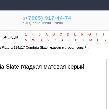
+7985) 917-44-74
ежедневно, 09:00 - 20:00
1
4
6
A
B
C
D
E
F
G
H
I
БРЕНДЫ
V
W
X
Y
Z
А
Г
И
К
М
Н
У
 Platera 114x17 Cumbria Slate гладкая матовая серый
ia Slate гладкая матовая серый