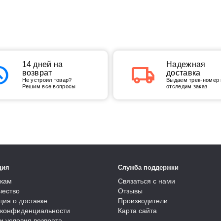
tory
14 дней на
local_shipping
Надежная
возврат
доставка
Не устроил товар?
Выдаем трек-номер 
Решим все вопросы
отследим заказ
ция
Служба поддержки
кам
Связаться с нами
чество
Отзывы
ия о доставке
Производители
 конфиденциальности
Карта сайта
и условия возврата