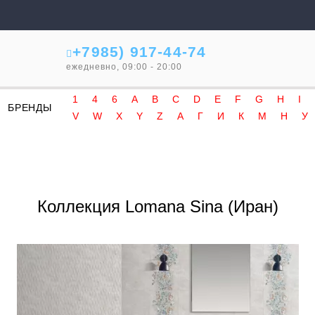
+7985) 917-44-74
ежедневно, 09:00 - 20:00
1
4
6
A
B
C
D
E
F
G
H
I
БРЕНДЫ
V
W
X
Y
Z
А
Г
И
К
М
Н
У
Коллекция Lomana Sina (Иран)