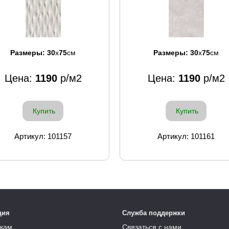
Размеры:
30
x
75
см
Размеры:
30
x
75
см
Цена:
1190
р/м2
Цена:
1190
р/м2
Купить
Купить
Артикул: 101157
Артикул: 101161
ция
Служба поддержки
кам
Связаться с нами