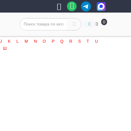
0
J
K
L
M
N
O
P
Q
R
S
T
U
Ш