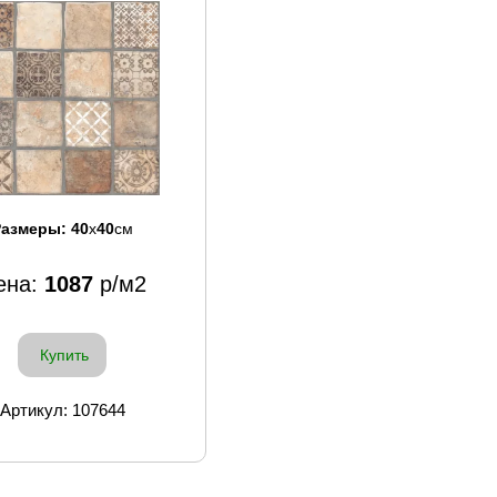
Размеры:
40
x
40
см
ена:
1087
р/м2
Купить
Артикул: 107644