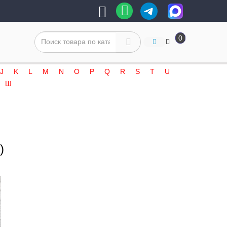
0
J
K
L
M
N
O
P
Q
R
S
T
U
Ш
)