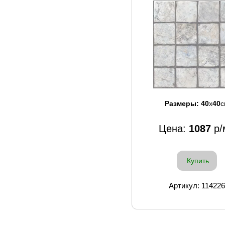
Размеры:
40
x
40
с
Цена:
1087
р/
Купить
Артикул: 114226