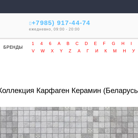
+7985) 917-44-74
ежедневно, 09:00 - 20:00
1
4
6
A
B
C
D
E
F
G
H
I
БРЕНДЫ
V
W
X
Y
Z
А
Г
И
К
М
Н
У
Коллекция Карфаген Керамин (Беларусь