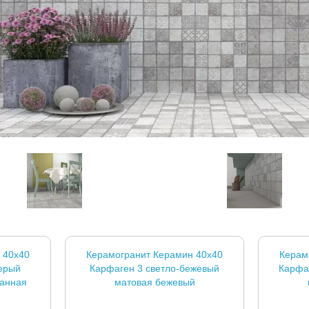
 40x40
Керамогранит Керамин 40x40
Керам
ерый
Карфаген 3 светло-бежевый
Карфа
ванная
матовая бежевый