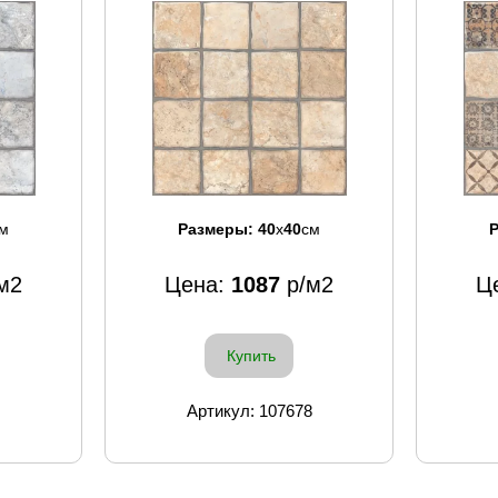
м
Размеры:
40
x
40
см
м2
Цена:
1087
р/м2
Ц
Купить
Артикул: 107678