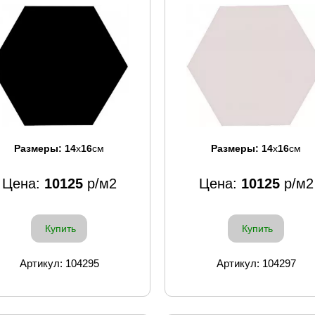
Размеры:
14
x
16
см
Размеры:
14
x
16
см
Цена:
10125
р/м2
Цена:
10125
р/м2
Купить
Купить
Артикул: 104295
Артикул: 104297