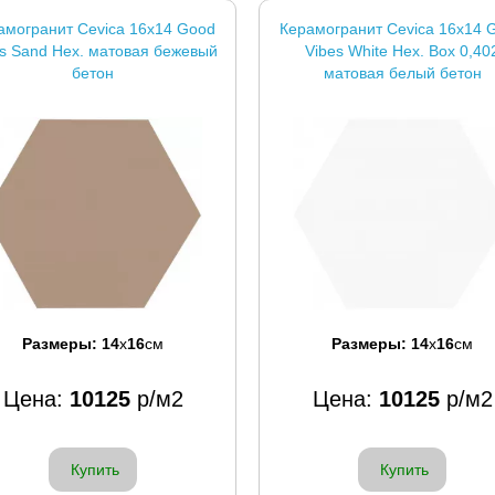
амогранит Cevica 16x14 Good
Керамогранит Cevica 16x14 
es Sand Hex. матовая бежевый
Vibes White Hex. Box 0,40
бетон
матовая белый бетон
Размеры:
14
x
16
см
Размеры:
14
x
16
см
Цена:
10125
р/м2
Цена:
10125
р/м2
Купить
Купить