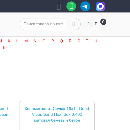
0
J
K
L
M
N
O
P
Q
R
S
T
U
Ш
Good
Керамогранит Cevica 16x14 Good
товая
Vibes Sand Hex. Box 0,402
матовая бежевый бетон