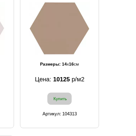
Размеры:
14
x
16
см
Цена:
10125
р/м2
Купить
Артикул: 104313