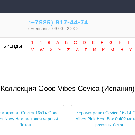
+7985) 917-44-74
ежедневно, 09:00 - 20:00
1
4
6
A
B
C
D
E
F
G
H
I
БРЕНДЫ
V
W
X
Y
Z
А
Г
И
К
М
Н
У
Коллекция Good Vibes Cevica (Испания)
амогранит Cevica 16x14 Good
Керамогранит Cevica 16x14 
es Navy Hex. матовая черный
Vibes Pink Hex. Box 0,402 ма
бетон
розовый бетон