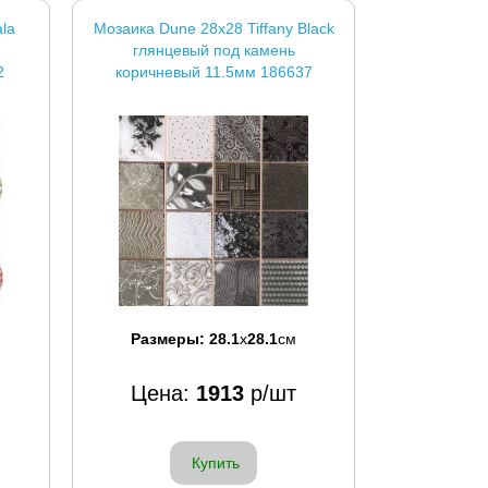
la
Мозаика Dune 28x28 Tiffany Black
глянцевый под камень
2
коричневый 11.5мм 186637
Размеры:
28.1
x
28.1
см
Цена:
1913
р/шт
Купить