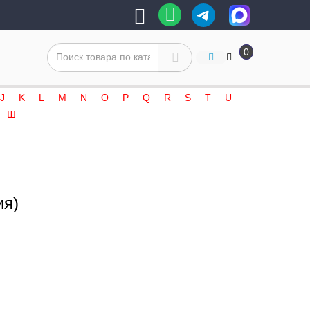
0
J
K
L
M
N
O
P
Q
R
S
T
U
Ш
ия)