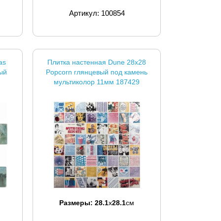
Артикул: 100854
as
Плитка настенная Dune 28x28
ый
Popcorn глянцевый под камень
мультиколор 11мм 187429
Размеры:
28.1
x
28.1
см