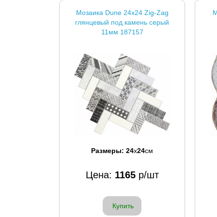
Мозаика Dune 24x24 Zig-Zag
М
глянцевый под камень серый
11мм 187157
Размеры:
24
x
24
см
Цена:
1165
р/шт
Купить