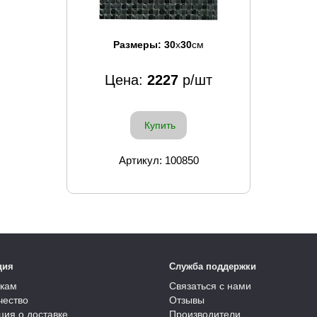
Размеры:
30
x
30
см
Цена:
2227
р/шт
Купить
Артикул: 100850
ция
Служба поддержки
кам
Связаться с нами
чество
Отзывы
ия о доставке
Производители