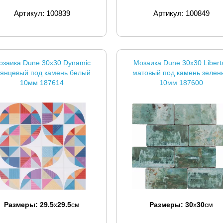
Артикул: 100839
Артикул: 100849
озаика Dune 30x30 Dynamic
Мозаика Dune 30x30 Libert
лянцевый под камень белый
матовый под камень зелен
10мм 187614
10мм 187600
Размеры:
29.5
x
29.5
см
Размеры:
30
x
30
см