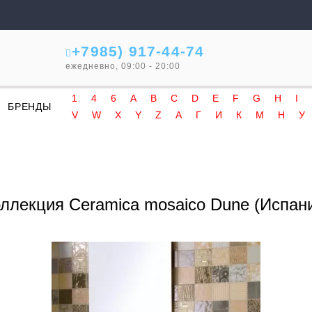
+7985) 917-44-74
ежедневно, 09:00 - 20:00
1
4
6
A
B
C
D
E
F
G
H
I
БРЕНДЫ
V
W
X
Y
Z
А
Г
И
К
М
Н
У
ллекция Ceramica mosaico Dune (Испан