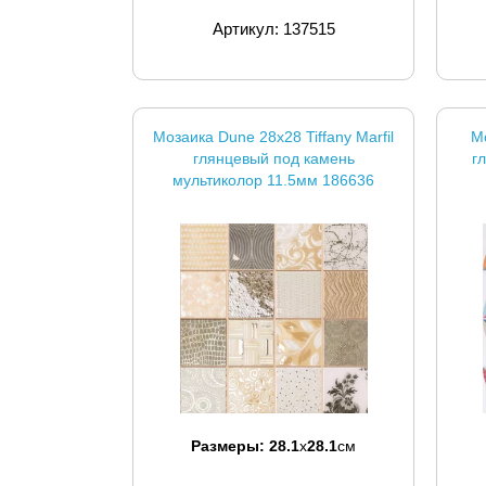
Артикул: 137515
Мозаика Dune 28x28 Tiffany Marfil
М
глянцевый под камень
г
мультиколор 11.5мм 186636
Размеры:
28.1
x
28.1
см